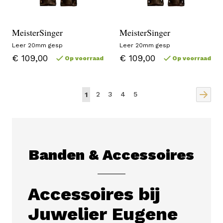
MeisterSinger
MeisterSinger
Leer 20mm gesp
Leer 20mm gesp
€ 109,00
€ 109,00
Op voorraad
Op voorraad
Pagina
Pagina
Pagina
Pagina
U lees momenteel pagina
2
3
4
5
1
Banden & Accessoires
Accessoires bij
Juwelier Eugene