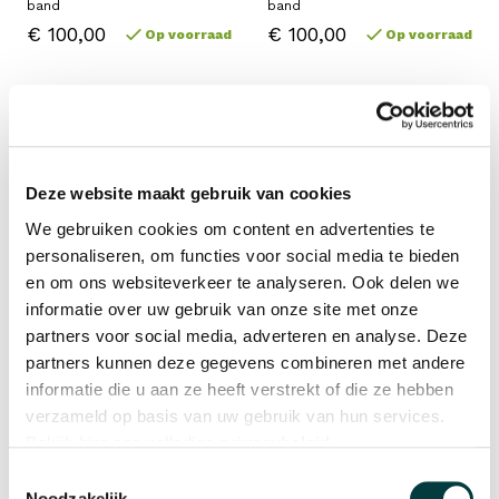
band
band
€ 100,00
€ 100,00
Op voorraad
Op voorraad
Deze website maakt gebruik van cookies
We gebruiken cookies om content en advertenties te
personaliseren, om functies voor social media te bieden
en om ons websiteverkeer te analyseren. Ook delen we
informatie over uw gebruik van onze site met onze
partners voor social media, adverteren en analyse. Deze
partners kunnen deze gegevens combineren met andere
Breitling
Breitling
informatie die u aan ze heeft verstrekt of die ze hebben
20/18mm blauwe Diver Pro 3
22/20mm zwart Ocean Racer
band
band
verzameld op basis van uw gebruik van hun services.
€ 100,00
Bekijk hier ons volledige
privacybeleid
.
€ 100,00
Op voorraad
Informeer naar levertijd
Toestemmingsselectie
Noodzakelijk