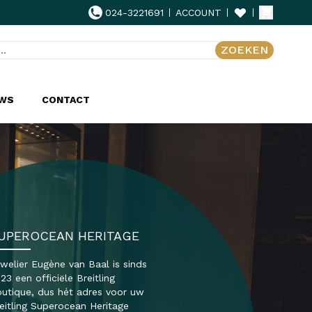
024-3221691
ACCOUNT
ZOEKEN
UWS
CONTACT
UPEROCEAN HERITAGE
welier Eugène van Baal is sinds
23 een officiële Breitling
utique, dus hét adres voor uw
eitling Superocean Heritage