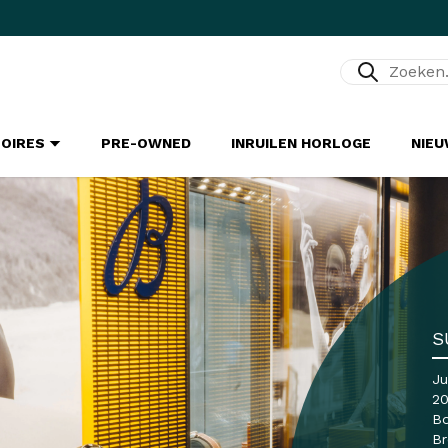
Zoeken...
SOIRES
PRE-OWNED
INRUILEN HORLOGE
NIE
S
Ju
20
Bo
Br