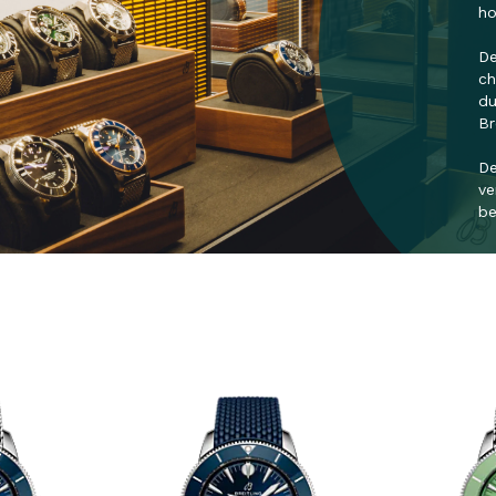
ho
De
ch
du
Br
De
ve
be