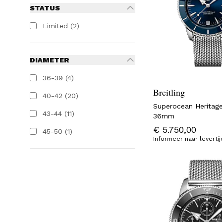
STATUS
Limited
(2)
DIAMETER
36-39
(4)
Breitling
40-42
(20)
Superocean Heritag
43-44
(11)
36mm
€ 5.750,00
45-50
(1)
Informeer naar levertij