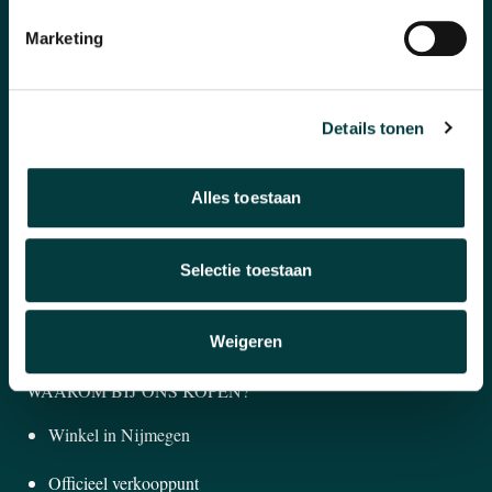
CATEGORIEËN
Marketing
Horloges
Banden en accessoires
Details tonen
Sieraden
Alles toestaan
Pre-Owned
Nieuws
Selectie toestaan
Over ons
Weigeren
WAAROM BIJ ONS KOPEN?
Winkel in Nijmegen
Officieel verkooppunt