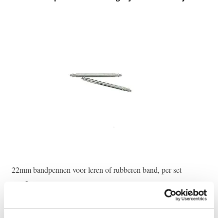
22mm bandpennen voor leren of rubberen band, per set
Ges
van 2
€ 
€ 20,00