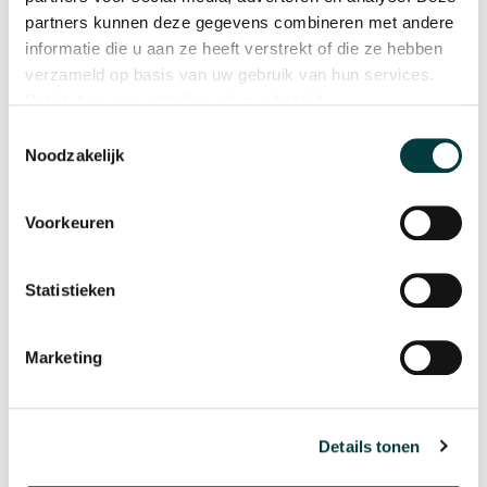
partners kunnen deze gegevens combineren met andere
informatie die u aan ze heeft verstrekt of die ze hebben
verzameld op basis van uw gebruik van hun services.
Bekijk hier ons volledige
privacybeleid
.
Toestemmingsselectie
Noodzakelijk
Voorkeuren
Oris
Oris
Big Crown Calibre 473
Big Crown Pointer Date
Statistieken
€ 4.300,00
€ 1.900,00
Op voorraad
Informeer naar levertijd
Marketing
Details tonen