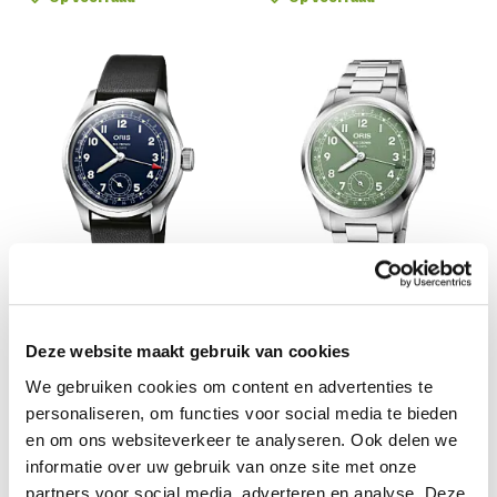
Oris
Oris
Deze website maakt gebruik van cookies
Oris Big Crown Pointer Date
Big Crown Pointer Date Cal.
Calibre 403
403
We gebruiken cookies om content en advertenties te
€ 3.800,00
€ 3.600,00
personaliseren, om functies voor social media te bieden
Op voorraad
Informeer naar levertijd
en om ons websiteverkeer te analyseren. Ook delen we
informatie over uw gebruik van onze site met onze
partners voor social media, adverteren en analyse. Deze