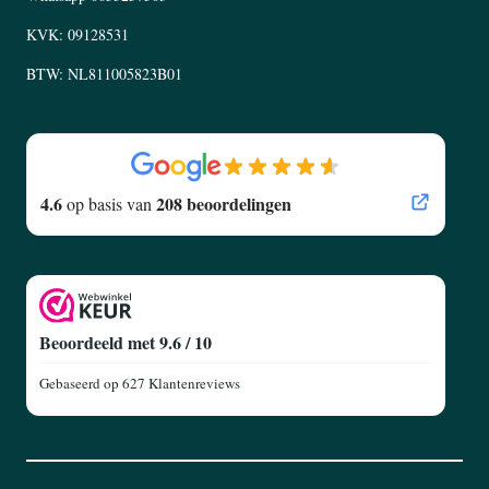
KVK: 09128531
BTW: NL811005823B01
4.6
208 beoordelingen
op basis van
Beoordeeld met 9.6 / 10
Gebaseerd op
627 Klantenreviews