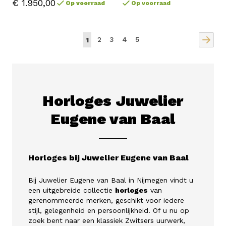
€ 1.950,00
Op voorraad
Op voorraad
Pagina
Pagina
Pagina
Pagina
U lees momenteel pagina
2
3
4
5
1
Horloges Juwelier
Eugene van Baal
Horloges bij Juwelier Eugene van Baal
Bij Juwelier Eugene van Baal in Nijmegen vindt u
een uitgebreide collectie
horloges
van
gerenommeerde merken, geschikt voor iedere
stijl, gelegenheid en persoonlijkheid. Of u nu op
zoek bent naar een klassiek Zwitsers uurwerk,