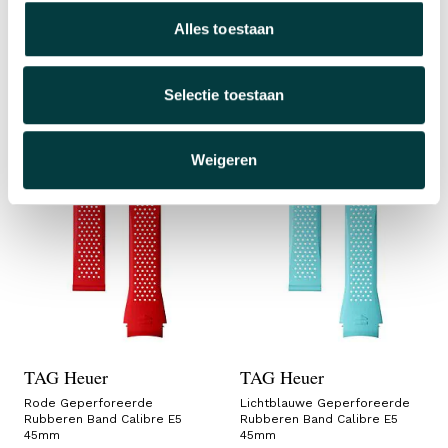
Bruine Lederen en Rubberen
Oranje Geperforeerde
Band Calibre E5 45 mm
Rubberen Band Calibre E5
Alles toestaan
45mm
€ 160,00
€ 210,00
Op voorraad
Informeer naar levertijd
Selectie toestaan
Weigeren
TAG Heuer
TAG Heuer
Rode Geperforeerde
Lichtblauwe Geperforeerde
Rubberen Band Calibre E5
Rubberen Band Calibre E5
45mm
45mm