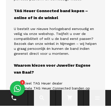
TAG Heuer Connected band kopen –
online of in de winkel
U bestelt uw nieuwe horlogeband eenvoudig en
veilig via onze webshop. Twijfelt u over de
compatibiliteit of wilt u de band eerst passen?
Bezoek dan onze winkel in Nijmegen – wij helpen
u graag persoonlijk én kunnen de band indien
gewenst direct voor u monteren.
Waarom kiezen voor Juwelier Eugene
van Baal?
1
✓ Officieel TAG Heuer dealer
✓ Originele TAG Heuer Connected banden op
voorraad
Telefoonnummer
Zoeken
Cart
✓ Deskundig en persoonlijk advies
Menu
✓ Directe montage in onze winkel
✓ Veilig online bestellen of ophalen in Nijmegen