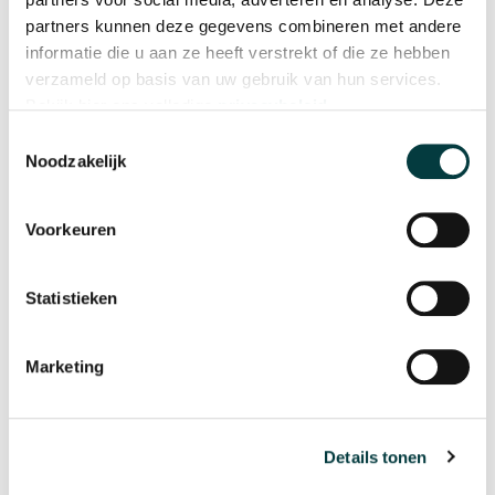
partners kunnen deze gegevens combineren met andere
TAG Heuer
TAG Heuer
informatie die u aan ze heeft verstrekt of die ze hebben
verzameld op basis van uw gebruik van hun services.
Zwarte Geperforeerde
Zwart Lederen en Rubberen
Rubberen Band Calibre E5
Band Calibre E5 45 mm
Bekijk hier ons volledige
privacybeleid
.
45mm
Toestemmingsselectie
€ 160,00
€ 210,00
Op voorraad
Op voorraad
Noodzakelijk
Voorkeuren
Statistieken
Marketing
Details tonen
TAG Heuer
TAG Heuer