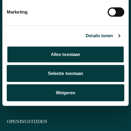
Officieel verkooppunt
Marketing
Snelle reactie
Inruilen horloge
Details tonen
KLANTENSERVICE
Alles toestaan
Betalen & Bezorgen
Selectie toestaan
Garantie & Retourneren
Contact
Weigeren
Klachtenregeling
OPENINGSTIJDEN