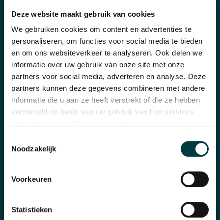
Deze website maakt gebruik van cookies
CATEGORIEËN
We gebruiken cookies om content en advertenties te
Horloges
personaliseren, om functies voor social media te bieden
en om ons websiteverkeer te analyseren. Ook delen we
Banden en accessoires
informatie over uw gebruik van onze site met onze
partners voor social media, adverteren en analyse. Deze
Sieraden
partners kunnen deze gegevens combineren met andere
informatie die u aan ze heeft verstrekt of die ze hebben
Pre-Owned
verzameld op basis van uw gebruik van hun services.
Nieuws
Bekijk hier ons volledige
privacybeleid
.
Toestemmingsselectie
Over ons
Noodzakelijk
Voorkeuren
WAAROM BIJ ONS KOPEN?
Winkel in Nijmegen
Statistieken