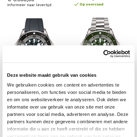
Op voorraad
Informeer naar levertijd
Deze website maakt gebruik van cookies
We gebruiken cookies om content en advertenties te
personaliseren, om functies voor social media te bieden
Breitling
Breitling
en om ons websiteverkeer te analyseren. Ook delen we
Superocean Automatic 46
Superocean Automatic 46
informatie over uw gebruik van onze site met onze
Superdiver
Superdiver
partners voor social media, adverteren en analyse. Deze
€ 6.900,00
€ 7.500,00
partners kunnen deze gegevens combineren met andere
Informeer naar levertijd
Informeer naar levertijd
informatie die u aan ze heeft verstrekt of die ze hebben
verzameld op basis van uw gebruik van hun services.