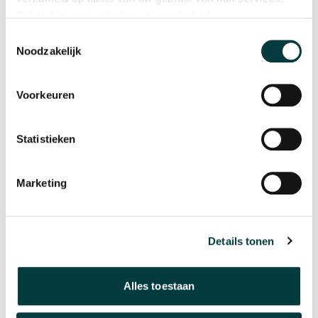
Bekijk hier ons volledige
privacybeleid
.
Toestemmingsselectie
Noodzakelijk
Voorkeuren
Statistieken
Breitling
Breitling
Marketing
Superocean Automatic 46
Superocean Automatic 42
Superdiver
€ 6.450,00
€ 6.900,00
Op voorraad
Informeer naar levertijd
Details tonen
Alles toestaan