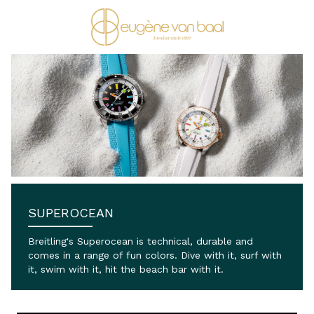
Ga naar de inhoud
SUPEROCEAN
Breitling's Superocean is technical, durable and
comes in a range of fun colors. Dive with it, surf with
it, swim with it, hit the beach bar with it.