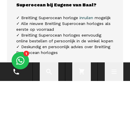
Superocean bij Eugene van Baal?
✓ Breitling Superocean horloge
inruilen
mogelijk
✓ Alle nieuwe Breitling Superocean horloges als
eerste op voorraad
✓ Breitling Superocean horloges eenvoudig
online bestellen of persoonlijk in de winkel kopen
✓ Deskundig en persoonlijk advies over Breitling
Superocean horloges
1
Breitling Superocean inruilen
Telefoonnummer
Zoeken
Cart
Menu
Niet tevreden of wilt u uw Breitling Superocean
inruilen? Het is mogelijk om uw exclusieve
Breitling Superocean horloge (en van o.a. merken
als
TAG Heuer,
Omega, Rolex of
Oris
) in te ruilen
op een nieuw Breitling horloge uit ons
assortiment. Vul daarvoor het
formulier
in en wij
nemen vaak dezelfde dag al contact met u op. U
ontvangt daarbij altijd een eerlijke en
transparante waardebepaling van uw huidige