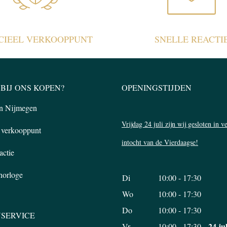
ICIEEL VERKOOPPUNT
SNELLE REACTI
BIJ ONS KOPEN?
OPENINGSTIJDEN
in Nijmegen
Vrijdag 24 juli zijn wij gesloten in 
l verkooppunt
intocht van de Vierdaagse!
actie
 horloge
Di
10:00 - 17:30
Wo
10:00 - 17:30
Do
10:00 - 17:30
SERVICE
24 ju
Vr
10:00 - 17:30