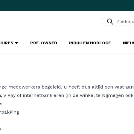
Zoeken...
SOIRES
PRE-OWNED
INRUILEN HORLOGE
NIE
onze medewerkers begeleid, u heeft dus altijd een vast a
 V Pay of internetbankieren (in de winkel te Nijmegen ook
s
rpakking
n
k