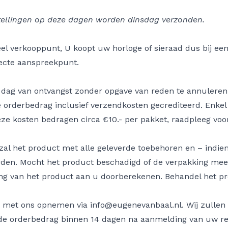
tellingen op deze dagen worden dinsdag verzonden.
ieel verkooppunt, U koopt uw horloge of sieraad dus bij e
irecte aanspreekpunt.
de dag van ontvangst zonder opgave van reden te annuler
ge orderbedrag inclusief verzendkosten gecrediteerd. Enkel
eze kosten bedragen circa €10.- per pakket, raadpleeg vo
l het product met alle geleverde toebehoren en – indien r
en. Mocht het product beschadigd of de verpakking meer 
 van het product aan u doorberekenen. Behandel het pro
ct met ons opnemen via
info@eugenevanbaal.nl
. Wij zulle
de orderbedrag binnen 14 dagen na aanmelding van uw ret