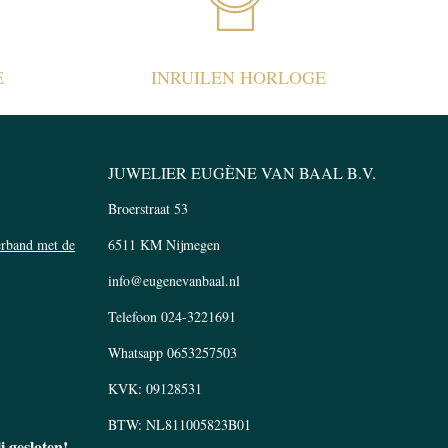
E
INRUILEN HORLOGE
JUWELIER EUGÈNE VAN BAAL B.V.
Broerstraat 53
verband met de
6511 KM Nijmegen
info@eugenevanbaal.nl
Telefoon
024-3221691
Whatsapp
0653257503
KVK: 09128531
BTW: NL811005823B01
li gesloten!