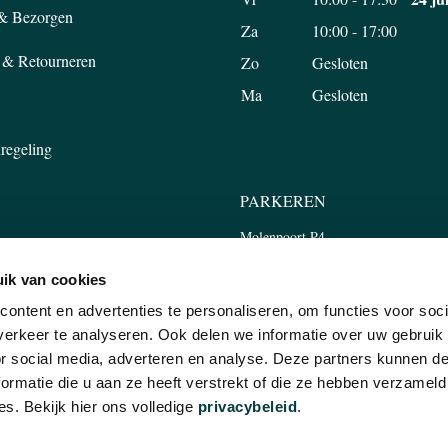
 & Bezorgen
Za
10:00 - 17:00
 & Retourneren
Zo
Gesloten
Ma
Gesloten
regeling
PARKEREN
Molenpoort P4
Tweede Walstraat 45, 6511 LP Nijm
ik van cookies
ontent en advertenties te personaliseren, om functies voor soci
erkeer te analyseren. Ook delen we informatie over uw gebruik
or social media, adverteren en analyse. Deze partners kunnen 
WSBRIEF
E-mailadres
ormatie die u aan ze heeft verstrekt of die ze hebben verzameld
INSCHRIJVEN
s. Bekijk hier ons volledige
privacybeleid
.