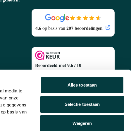
4.6
207 beoordelingen
op basis van
Beoordeeld met 9.6 / 10
Gebaseerd op
627 Klantenreviews
egen
Alles toestaan
al media te
 van onze
Selectie toestaan
deze gegevens
 op basis van
Volg ons
Weigeren