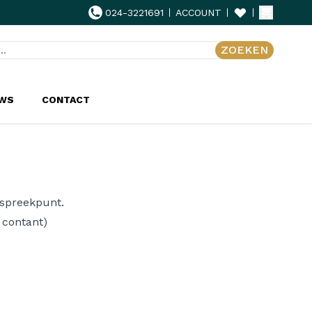
024-3221691
ACCOUNT
ZOEKEN
UWS
CONTACT
anspreekpunt.
 contant)