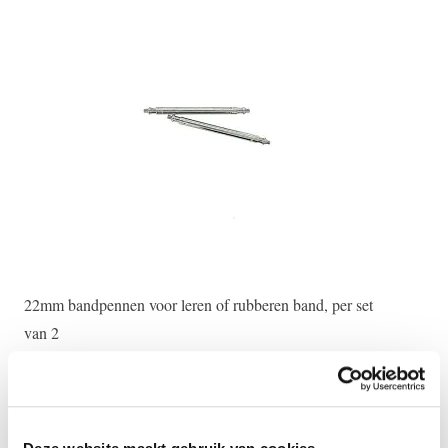
22mm bandpennen voor leren of rubberen band, per set
Ges
van 2
€ 
€ 20,00