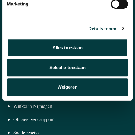
Marketing
Horloges
Banden en accessoires
Details tonen
Sieraden
Pre-Owned
Alles toestaan
Nieuws
Selectie toestaan
Over ons
Weigeren
WAAROM BIJ ONS KOPEN?
Winkel in Nijmegen
Officieel verkooppunt
Snelle reactie