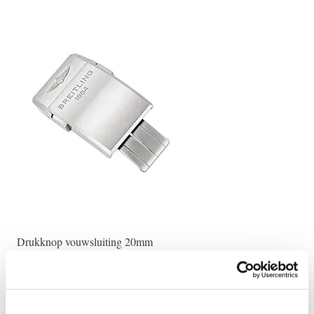
Drukknop vouwsluiting 20mm
24m
€ 430,00
€ 