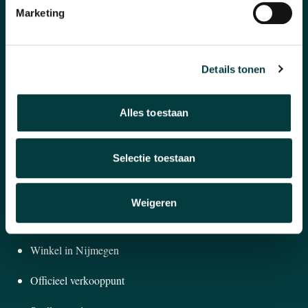
Marketing
Horloges
Banden en accessoires
Details tonen
Sieraden
Pre-Owned
Alles toestaan
Nieuws
Selectie toestaan
Over ons
Weigeren
WAAROM BIJ ONS KOPEN?
Winkel in Nijmegen
Officieel verkooppunt