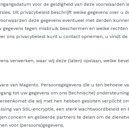
 ingangsdatum voor de geldigheid van deze voorwaarden is
versies. Dit privacybeleid beschrijft welke gegevens over 
voorwaarden deze gegevens eventueel met derden kunnen 
w gegevens tegen misbruik beschermen en welke rechten u
ver ons privacybeleid kunt u contact opnemen, u vindt de
ens verwerken, waar wij deze (laten) opslaan, welke bevei
ware van Magento. Persoonsgegevens die u ten behoeve van
egang tot uw gegevens om ons (technische) ondersteuning 
overeenkomst die wij met hen hebben gesloten verplicht 
assing van SSL-encryptie, een sterk wachtwoordbeleid en 
en concern en gelieerde partners te delen om de dienstv
nen voor (persoons)gegevens.