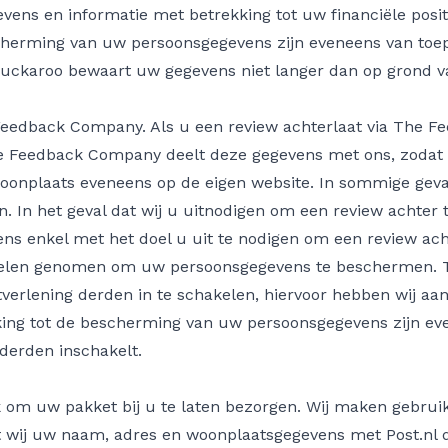
gevens en informatie met betrekking tot uw financiële posi
herming van uw persoonsgegevens zijn eveneens van toep
Buckaroo bewaart uw gegevens niet langer dan op grond van
 Feedback Company. Als u een review achterlaat via The 
e Feedback Company deelt deze gegevens met ons, zodat w
onplaats eveneens op de eigen website. In sommige gev
. In het geval dat wij u uitnodigen om een review achter
ns enkel met het doel u uit te nodigen om een review ac
egelen genomen om uw persoonsgegevens te beschermen. 
stverlening derden in te schakelen, hiervoor hebben wij
ng tot de bescherming van uw persoonsgegevens zijn eve
derden inschakelt.
aak om uw pakket bij u te laten bezorgen. Wij maken gebrui
at wij uw naam, adres en woonplaatsgegevens met Post.nl d