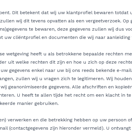
ent. Dit betekent dat wij uw klantprofiel bewaren totdat 
 zullen wij dit tevens opvatten als een vergeetverzoek. Op 
ns)gegevens te bewaren, deze gegevens zullen wij dus voo
 uw cliëntprofiel en documenten die wij naar aanleiding
 wetgeving heeft u als betrokkene bepaalde rechten met
r uit welke rechten dit zijn en hoe u zich op deze recht
 uw gegevens enkel naar uw bij ons reeds bekende e-maila
angen, zullen wij u vragen zich te legitimeren. Wij houde
 wij geanonimiseerde gegevens. Alle afschriften en kopie
eren. U heeft te allen tijde het recht om een klacht in te
keerde manier gebruiken.
aten) verwerken en die betrekking hebben op uw persoon of 
-mail (contactgegevens zijn hieronder vermeld). U ontvang