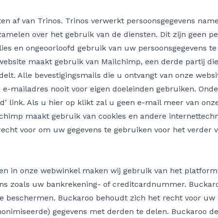
en af van Trinos. Trinos verwerkt persoonsgegevens name
amelen over het gebruik van de diensten. Dit zijn geen p
ies en ongeoorloofd gebruik van uw persoonsgegevens te 
ebsite maakt gebruik van Mailchimp, een derde partij die
elt. Alle bevestigingsmails die u ontvangt van onze web
e-mailadres nooit voor eigen doeleinden gebruiken. Onde
d’ link. Als u hier op klikt zal u geen e-mail meer van o
chimp maakt gebruik van cookies en andere internettechno
echt voor om uw gegevens te gebruiken voor het verder ve
ngen in onze webwinkel maken wij gebruik van het platfo
s zoals uw bankrekening- of creditcardnummer. Buckaroo
beschermen. Buckaroo behoudt zich het recht voor uw g
nonimiseerde) gegevens met derden te delen. Buckaroo dee