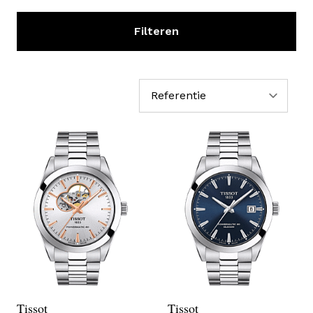
Filteren
Sor
Tissot
Tissot