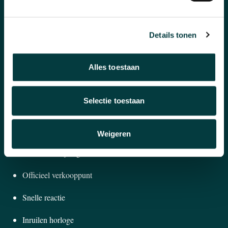
Banden en accessoires
Sieraden
Details tonen
Pre-Owned
Alles toestaan
Nieuws
Over ons
Selectie toestaan
WAAROM BIJ ONS KOPEN?
Weigeren
Winkel in Nijmegen
Officieel verkooppunt
Snelle reactie
Inruilen horloge