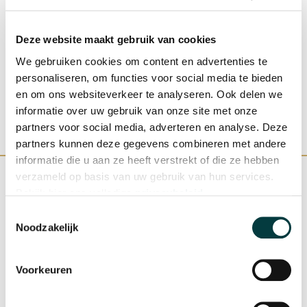
€ 5.200,00
€ 
€ 3.650,00
Deze website maakt gebruik van cookies
We gebruiken cookies om content en advertenties te
personaliseren, om functies voor social media te bieden
en om ons websiteverkeer te analyseren. Ook delen we
informatie over uw gebruik van onze site met onze
partners voor social media, adverteren en analyse. Deze
partners kunnen deze gegevens combineren met andere
informatie die u aan ze heeft verstrekt of die ze hebben
verzameld op basis van uw gebruik van hun services.
Bekijk hier ons volledige
privacybeleid
.
Toestemmingsselectie
WINKEL IN NIJMEGEN
OFFICIEEL VERKOOPPUNT
Noodzakelijk
Voorkeuren