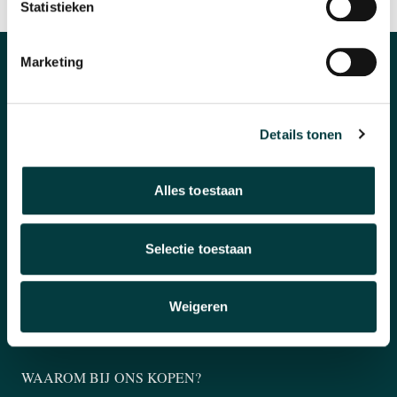
SNELLE REACTIE
INRUILEN HORLOGE
Statistieken
Marketing
CATEGORIEËN
Horloges
Details tonen
Banden en accessoires
Alles toestaan
Sieraden
Pre-Owned
Selectie toestaan
Nieuws
Weigeren
Over ons
WAAROM BIJ ONS KOPEN?