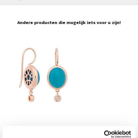
Andere producten die mogelijk iets voor u zijn!
Sushi Oorsieraden met Turkoois
Lux