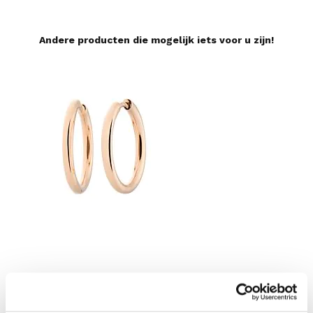
Andere producten die mogelijk iets voor u zijn!
Lux Oorringen Roségoud ⌀20
Lux