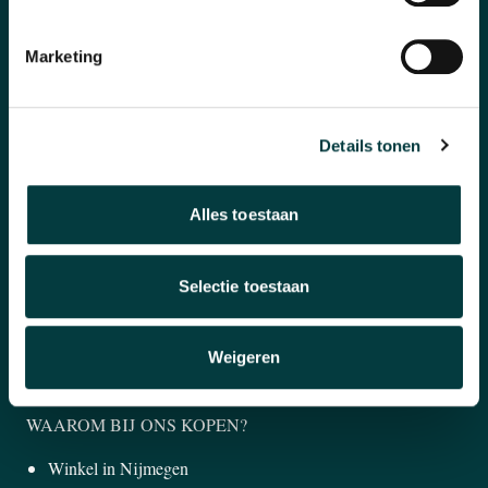
Marketing
CATEGORIEËN
Horloges
Details tonen
Banden en accessoires
Sieraden
Alles toestaan
Pre-Owned
Selectie toestaan
Nieuws
Over ons
Weigeren
WAAROM BIJ ONS KOPEN?
Winkel in Nijmegen