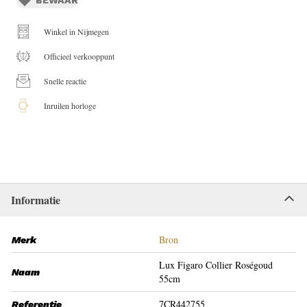
Winkel in Nijmegen
Officieel verkooppunt
Snelle reactie
Inruilen horloge
Informatie
Bron
Merk
Lux Figaro Collier Roségoud
Naam
55cm
7CR442755
Referentie