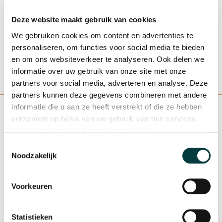
€ 2.000,00
€ 
Deze website maakt gebruik van cookies
We gebruiken cookies om content en advertenties te
personaliseren, om functies voor social media te bieden
en om ons websiteverkeer te analyseren. Ook delen we
informatie over uw gebruik van onze site met onze
partners voor social media, adverteren en analyse. Deze
partners kunnen deze gegevens combineren met andere
informatie die u aan ze heeft verstrekt of die ze hebben
verzameld op basis van uw gebruik van hun services.
Bekijk hier ons volledige
privacybeleid
.
WINKEL IN NIJMEGEN
OFFICIEEL VERKOOPPUNT
Toestemmingsselectie
Noodzakelijk
Voorkeuren
SNELLE REACTIE
INRUILEN HORLOGE
Statistieken