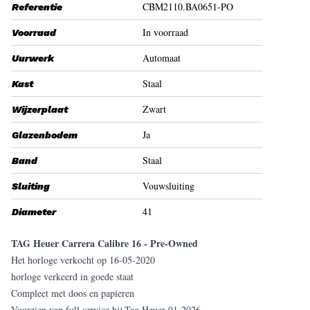
CBM2110.BA0651-PO
Referentie
In voorraad
Voorraad
Automaat
Uurwerk
Staal
Kast
Zwart
Wijzerplaat
Ja
Glazenbodem
Staal
Band
Vouwsluiting
Sluiting
41
Diameter
TAG Heuer Carrera Calibre 16 - Pre-Owned
Het horloge verkocht op 16-05-2020
horloge verkeerd in goede staat
Compleet met doos en papieren
Voorzien van full service bij Tag Heuer 01-2026