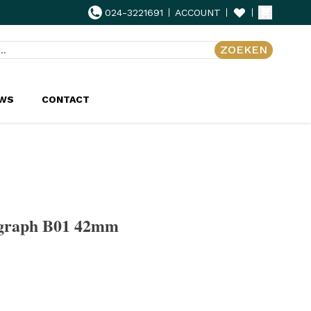
024-3221691
ACCOUNT
ZOEKEN
UWS
CONTACT
ograph B01 42mm