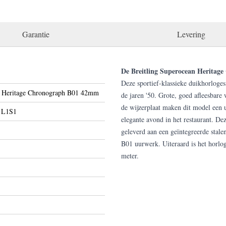
Garantie
Levering
De Breitling Superocean Herita
Deze sportief-klassieke duikhorloges
 Heritage Chronograph B01 42mm
de jaren '50. Grote, goed afleesbare
de wijzerplaat maken dit model een 
1L1S1
elegante avond in het restaurant. D
geleverd aan een geïntegreerde stale
B01 uurwerk. Uiteraard is het horlog
meter.