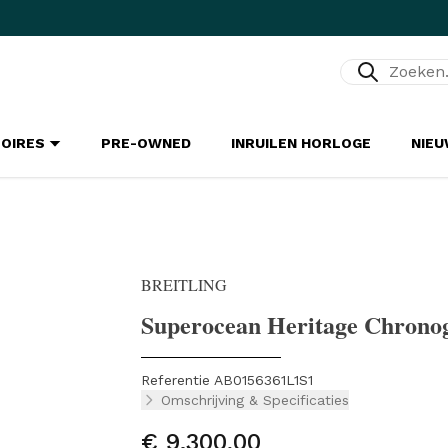
Zoeken...
SOIRES
PRE-OWNED
INRUILEN HORLOGE
NIE
BREITLING
Superocean Heritage Chron
Referentie AB0156361L1S1
Omschrijving & Specificaties
€ 9.300,00