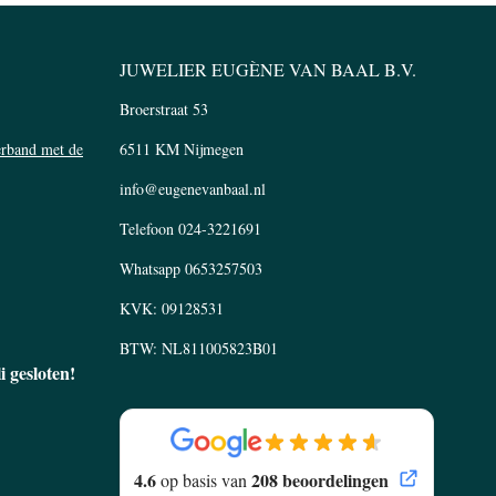
JUWELIER EUGÈNE VAN BAAL B.V.
Broerstraat 53
verband met de
6511 KM Nijmegen
info@eugenevanbaal.nl
Telefoon
024-3221691
Whatsapp
0653257503
KVK: 09128531
BTW: NL811005823B01
li gesloten!
4.6
208 beoordelingen
op basis van