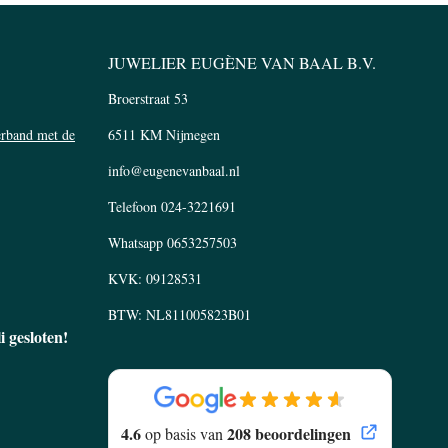
JUWELIER EUGÈNE VAN BAAL B.V.
Broerstraat 53
verband met de
6511 KM Nijmegen
info@eugenevanbaal.nl
Telefoon
024-3221691
Whatsapp
0653257503
KVK: 09128531
BTW: NL811005823B01
li gesloten!
4.6
208 beoordelingen
op basis van