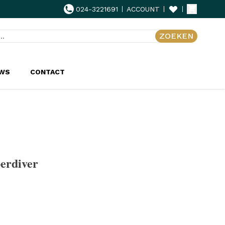
024-3221691
ACCOUNT
ZOEKEN
UWS
CONTACT
erdiver