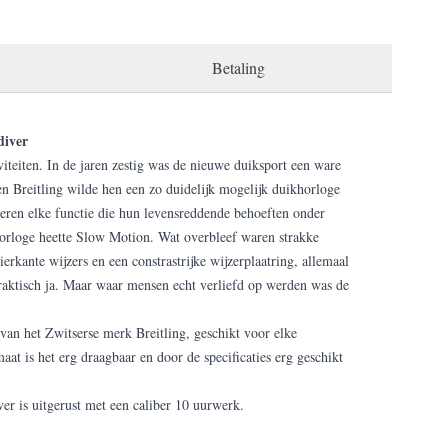
Betaling
diver
viteiten. In de jaren zestig was de nieuwe duiksport een ware
en Breitling wilde hen een zo duidelijk mogelijk duikhorloge
neren elke functie die hun levensreddende behoeften onder
horloge heette Slow Motion. Wat overbleef waren strakke
ierkante wijzers en een constrastrijke wijzerplaatring, allemaal
raktisch ja. Maar waar mensen echt verliefd op werden was de
van het Zwitserse merk Breitling, geschikt voor elke
at is het erg draagbaar en door de specificaties erg geschikt
er is uitgerust met een caliber 10 uurwerk.