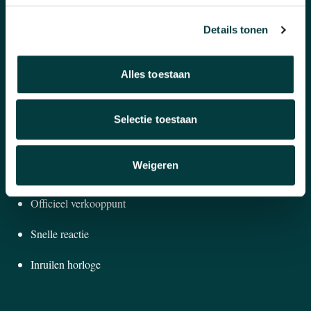
Sieraden
Details tonen
Pre-Owned
Nieuws
Alles toestaan
Over ons
Selectie toestaan
WAAROM BIJ ONS KOPEN?
Weigeren
Winkel in Nijmegen
Officieel verkooppunt
Snelle reactie
Inruilen horloge