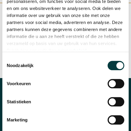
personaliseren, om functies voor social media te bieden
en om ons websiteverkeer te analyseren. Ook delen we
informatie over uw gebruik van onze site met onze
partners voor social media, adverteren en analyse. Deze
partners kunnen deze gegevens combineren met andere
WINKEL IN NIJMEGEN
OFFICIEEL VERKOOPPUNT
informatie die u aan ze heeft verstrekt of die ze hebben
verzameld op basis van uw gebruik van hun services.
Bekijk hier ons volledige
privacybeleid
.
Toestemmingsselectie
Noodzakelijk
SNELLE REACTIE
INRUILEN HORLOGE
Voorkeuren
CATEGORIEËN
Statistieken
Horloges
Banden en accessoires
Marketing