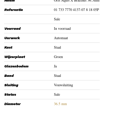
Oris Aquis X Bracenet 36.5mm
Naam
01 733 7770 4137-07 8 18 05P
Referentie
Sale
In voorraad
Voorraad
Automaat
Uurwerk
Staal
Kast
Groen
Wijzerplaat
Ja
Glazenbodem
Staal
Band
Vouwsluiting
Sluiting
Sale
Status
36.5 mm
Diameter