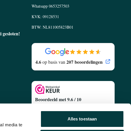
Whatsapp
0653257503
KVK: 09128531
BTW: NL811005823B01
li gesloten!
4.6
207 beoordelingen
op basis van
Beoordeeld met 9.6 / 10
Gebaseerd op
627 Klantenreviews
egen
Alles toestaan
al media te