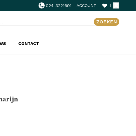
024-3221691
ACCOUNT
ZOEKEN
UWS
CONTACT
marijn