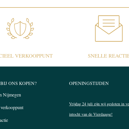
ICIEEL VERKOOPPUNT
SNELLE REACTI
BIJ ONS KOPEN?
OPENINGSTIJDEN
in Nijmegen
Vrijdag 24 juli zijn wij gesloten in 
l verkooppunt
intocht van de Vierdaagse!
actie