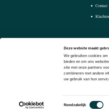
Contact
Klachten
Deze website maakt gebru
We gebruiken cookies om c
bieden en om ons websitev
site met onze partners vo
combineren met andere inf
NIEU
SCHRIJF JE IN VOOR ONZE NIEUWSBRIEF
uw gebruik van hun service
Juwelier Eugene Van Baal B.v. 2026. Alle rechten voorbehoud
Toestemmingsselectie
Algemene voorwaarden
|
Privacybeleid
Noodzakelijk