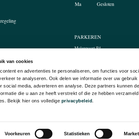
Ma
Gesloten
regeling
PARKEREN
Molenpoort P4
Tweede Walstraat 45, 6511 LP Nijm
ik van cookies
ontent en advertenties te personaliseren, om functies voor soci
erkeer te analyseren. Ook delen we informatie over uw gebruik
or social media, adverteren en analyse. Deze partners kunnen 
ormatie die u aan ze heeft verstrekt of die ze hebben verzameld
WSBRIEF
E-mailadres
INSCHRIJVEN
s. Bekijk hier ons volledige
privacybeleid
.
en.
Voorkeuren
Statistieken
Market