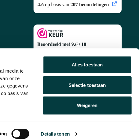
4.6
207 beoordelingen
op basis van
Beoordeeld met 9.6 / 10
Gebaseerd op
627 Klantenreviews
egen
Alles toestaan
al media te
 van onze
Selectie toestaan
deze gegevens
 op basis van
Volg ons
Weigeren
1
ing
Details tonen