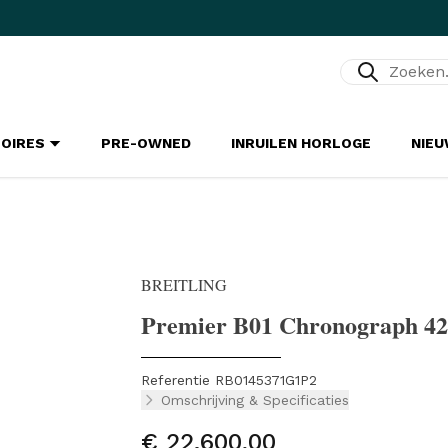
Zoeken...
SOIRES
PRE-OWNED
INRUILEN HORLOGE
NIE
BREITLING
Premier B01 Chronograph 42
Referentie RB0145371G1P2
Omschrijving & Specificaties
€ 22.600,00