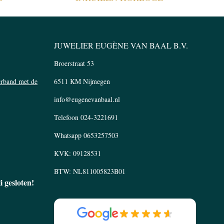
JUWELIER EUGÈNE VAN BAAL B.V.
Broerstraat 53
verband met de
6511 KM Nijmegen
info@eugenevanbaal.nl
Telefoon
024-3221691
Whatsapp
0653257503
KVK: 09128531
BTW: NL811005823B01
li gesloten!