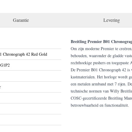
Garantie
Levering
Breitling Premier B01 Chronogra
Om zijn moderne Premier te creëren,
1 Chronograph 42 Red Gold
behouden, waaronder de gladde vaste 
rechthoekige pushers en toegepaste A
1G1P2
De Premier B01 Chronograph 42 is ve
kastmaterialen. Het horloge wordt ge
een metalen armband met 7 rijen. D
r
technische normen van Willy Breitli
COSC-gecertificeerde Breitling Manu
betrouwbaarheid en functionaliteit.