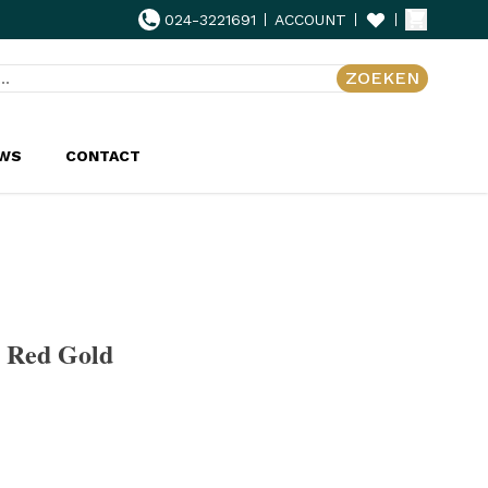
024-3221691
ACCOUNT
ZOEKEN
UWS
CONTACT
 Red Gold