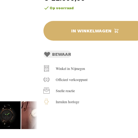
Op voorraad
IN WINKELWAGEN
BEWAAR
Winkel in Nijmegen
Officieel verkooppunt
Snelle reactie
Inruilen horloge