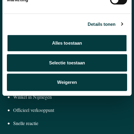
Banden en accessoires
Sieraden
Details tonen
Pre-Owned
Alles toestaan
Nieuws
Selectie toestaan
Over ons
Weigeren
WAAROM BIJ ONS KOPEN?
Winkel in Nijmegen
Officieel verkooppunt
Snelle reactie