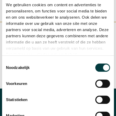
We gebruiken cookies om content en advertenties te
personaliseren, om functies voor social media te bieden
en om ons websiteverkeer te analyseren. Ook delen we
informatie over uw gebruik van onze site met onze
partners voor social media, adverteren en analyse. Deze
partners kunnen deze gegevens combineren met andere
informatie die u aan ze heeft verstrekt of die ze hebben
WINKEL IN NIJMEGEN
OFFICIEEL VERKOOPPUNT
verzameld op basis van uw gebruik van hun services.
Bekijk hier ons volledige
privacybeleid
.
Toestemmingsselectie
Noodzakelijk
SNELLE REACTIE
INRUILEN HORLOGE
Voorkeuren
Statistieken
CATEGORIEËN
Horloges
Marketing