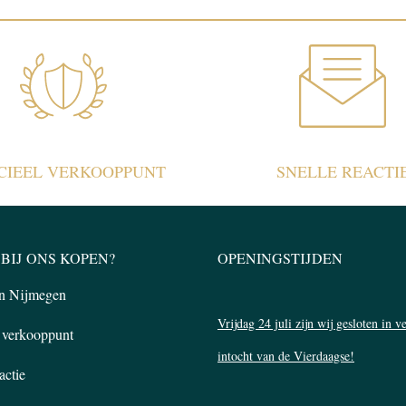
ICIEEL VERKOOPPUNT
SNELLE REACTI
BIJ ONS KOPEN?
OPENINGSTIJDEN
in Nijmegen
Vrijdag 24 juli zijn wij gesloten in 
l verkooppunt
intocht van de Vierdaagse!
actie