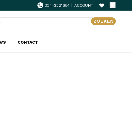
024-3221691
ACCOUNT
ZOEKEN
UWS
CONTACT