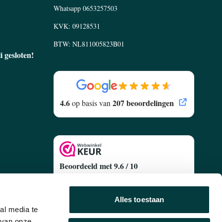
Whatsapp
0653257503
KVK: 09128531
BTW: NL811005823B01
li gesloten!
4.6
207 beoordelingen
op basis van
Beoordeeld met 9.6 / 10
Gebaseerd op
627 Klantenreviews
egen
Alles toestaan
al media te
 van onze