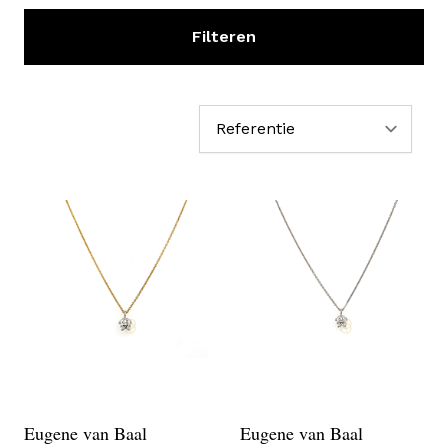
Filteren
Sor
Eugene van Baal
Eugene van Baal