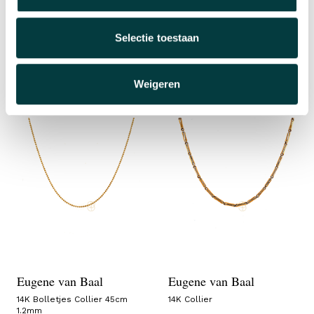
Eugene van Baal
Eugene van Baal
Selectie toestaan
14K Gourmet Collier 42cm
14K Bolletjes Collier 45cm
1.5mm
1.5mm
€ 725,00
€ 535,00
Op voorraad
Op voorraad
Weigeren
Eugene van Baal
Eugene van Baal
14K Bolletjes Collier 45cm
14K Collier
1.2mm