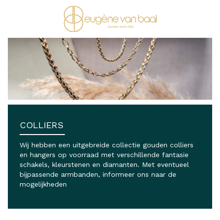
Ga naar de inhoud
COLLIERS
Wij hebben een uitgebreide collectie gouden colliers
en hangers op voorraad met verschillende fantasie
schakels, kleurstenen en diamanten. Met eventueel
bijpassende armbanden, informeer ons naar de
mogelijkheden