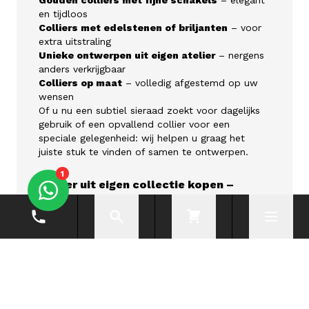
Gouden colliers met fijne schakels
– elegant
en tijdloos
Colliers met edelstenen of briljanten
– voor
extra uitstraling
Unieke ontwerpen uit eigen atelier
– nergens
anders verkrijgbaar
Colliers op maat
– volledig afgestemd op uw
wensen
Of u nu een subtiel sieraad zoekt voor dagelijks
gebruik of een opvallend collier voor een
speciale gelegenheid: wij helpen u graag het
juiste stuk te vinden of samen te ontwerpen.
1
Collier uit eigen collectie kopen –
online of in onze winkel
Telefoonnummer
Zoeken
Cart
Menu
Een selectie van onze colliers is direct online te
bestellen via onze webshop. Wilt u liever passen,
combineren of een collier op maat laten maken?
Bezoek dan onze winkel in Nijmegen. Wij nemen
alle tijd voor persoonlijk advies en denken graag
met u mee.