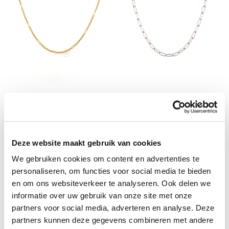
Eugene van Baal
Eugene van Baal
14K Figaro Collier
14K Paperclip Collier
€ 2.650,00
Deze website maakt gebruik van cookies
€ 650,00
Op voorraad
Op voorraad
We gebruiken cookies om content en advertenties te
personaliseren, om functies voor social media te bieden
en om ons websiteverkeer te analyseren. Ook delen we
informatie over uw gebruik van onze site met onze
partners voor social media, adverteren en analyse. Deze
partners kunnen deze gegevens combineren met andere