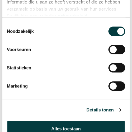
informatie die u aan ze heeft verstrekt of die ze hebben
verzameld op basis van uw gebruik van hun services.
Bekijk hier ons volledige
privacybeleid
.
Toestemmingsselectie
Noodzakelijk
Eugene van Baal
Eugene van Baal
14K drie strengen Collier
14K Anker Collier 45cm 2.5mm
Voorkeuren
€ 1.650,00
€ 895,00
Op voorraad
Op voorraad
Statistieken
Marketing
Details tonen
Alles toestaan