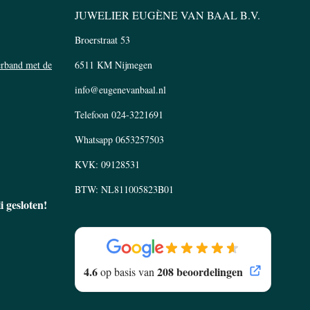
JUWELIER EUGÈNE VAN BAAL B.V.
Broerstraat 53
verband met de
6511 KM Nijmegen
info@eugenevanbaal.nl
Telefoon
024-3221691
Whatsapp
0653257503
KVK: 09128531
BTW: NL811005823B01
li gesloten!
4.6
208 beoordelingen
op basis van