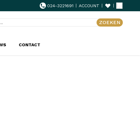
024-3221691
ACCOUNT
ZOEKEN
UWS
CONTACT