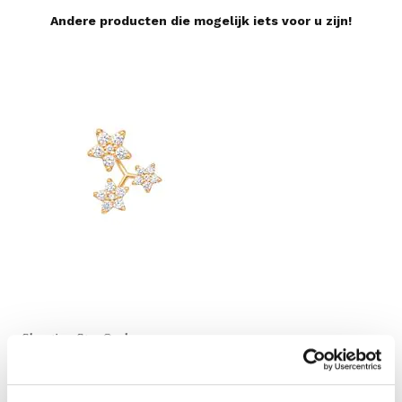
Andere producten die mogelijk iets voor u zijn!
Shooting Star Oorknop
Sho
€ 2.700,00
€ 