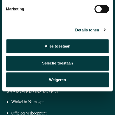
CATEGORIEËN
Marketing
Horloges
Banden en accessoires
Details tonen
Sieraden
Alles toestaan
Pre-Owned
Nieuws
Selectie toestaan
Over ons
Weigeren
WAAROM BIJ ONS KOPEN?
Winkel in Nijmegen
Officieel verkooppunt