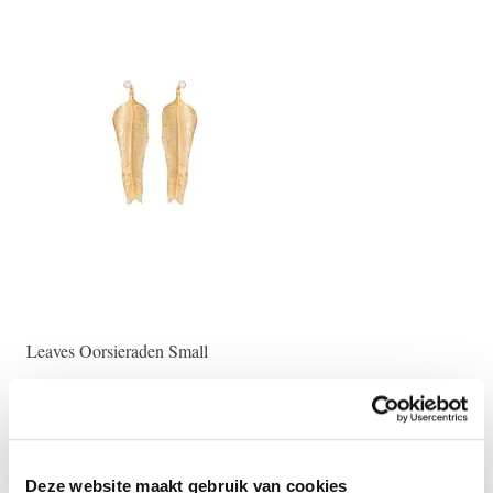
Leaves Oorsieraden Small
Lea
€ 3.200,00
€ 
Deze website maakt gebruik van cookies