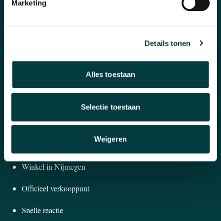
Horloges
Marketing
Banden en accessoires
Details tonen
Sieraden
Pre-Owned
Alles toestaan
Nieuws
Selectie toestaan
Over ons
Weigeren
WAAROM BIJ ONS KOPEN?
Winkel in Nijmegen
Officieel verkooppunt
Snelle reactie