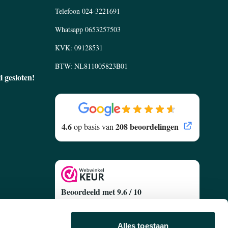
Telefoon
024-3221691
Whatsapp
0653257503
KVK: 09128531
BTW: NL811005823B01
li gesloten!
4.6
208 beoordelingen
op basis van
Beoordeeld met 9.6 / 10
Gebaseerd op
627 Klantenreviews
egen
Alles toestaan