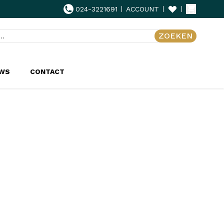
024-3221691
ACCOUNT
ZOEKEN
UWS
CONTACT