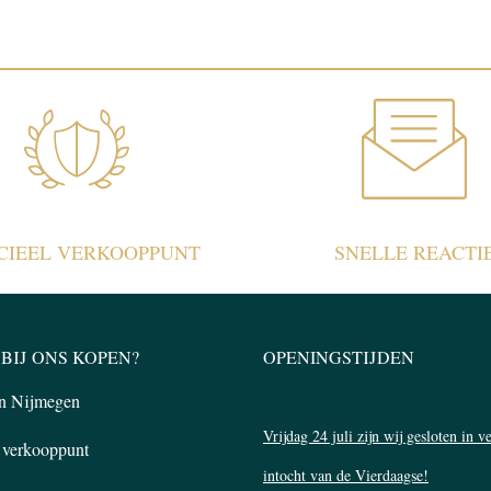
ICIEEL VERKOOPPUNT
SNELLE REACTI
BIJ ONS KOPEN?
OPENINGSTIJDEN
in Nijmegen
Vrijdag 24 juli zijn wij gesloten in 
l verkooppunt
intocht van de Vierdaagse!