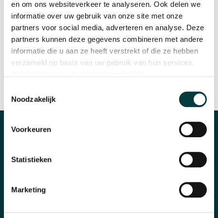
en om ons websiteverkeer te analyseren. Ook delen we
informatie over uw gebruik van onze site met onze
partners voor social media, adverteren en analyse. Deze
WINKEL IN NIJMEGEN
OFFICIEEL VERKOOPPUNT
partners kunnen deze gegevens combineren met andere
informatie die u aan ze heeft verstrekt of die ze hebben
verzameld op basis van uw gebruik van hun services.
Bekijk hier ons volledige
privacybeleid
.
Toestemmingsselectie
SNELLE REACTIE
INRUILEN HORLOGE
Noodzakelijk
Voorkeuren
CATEGORIEËN
Horloges
Statistieken
Banden en accessoires
Marketing
Sieraden