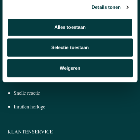
Pre-Owned
Details tonen
Nieuws
Alles toestaan
Over ons
Selectie toestaan
WAAROM BIJ ONS KOPEN?
Winkel in Nijmegen
Weigeren
Officieel verkooppunt
Snelle reactie
Inruilen horloge
KLANTENSERVICE