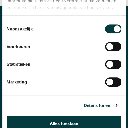
informatie die u aan ze heeft verstrekt of die ze hebben
verzameld op basis van uw gebruik van hun services.
Bekijk hier ons volledige
privacybeleid
.
CATEGORIEËN
Toestemmingsselectie
Noodzakelijk
Horloges
Banden en accessoires
Voorkeuren
Sieraden
Statistieken
Pre-Owned
Marketing
Nieuws
Over ons
Details tonen
WAAROM BIJ ONS KOPEN?
Alles toestaan