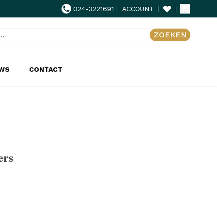
024-3221691
ACCOUNT
ZOEKEN
UWS
CONTACT
ers