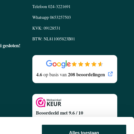
Telefoon
024-3221691
Whatsapp
0653257503
KVK: 09128531
BTW: NL811005823B01
li gesloten!
4.6
208 beoordelingen
op basis van
Beoordeeld met 9.6 / 10
Gebaseerd op
630 Klantenreviews
egen
Alles toestaan