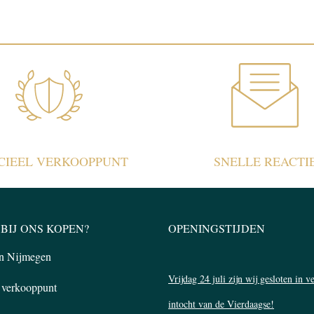
ICIEEL VERKOOPPUNT
SNELLE REACTI
BIJ ONS KOPEN?
OPENINGSTIJDEN
in Nijmegen
Vrijdag 24 juli zijn wij gesloten in 
l verkooppunt
intocht van de Vierdaagse!