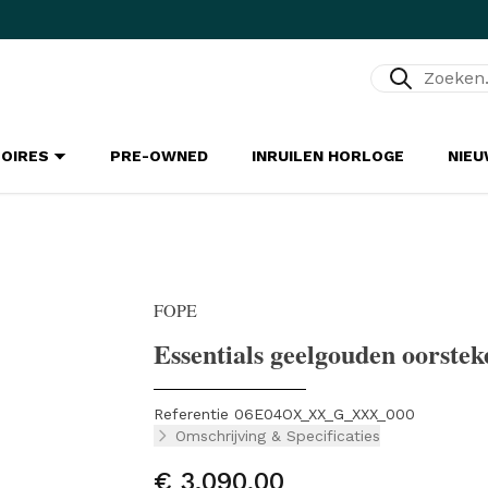
Zoeken...
SOIRES
PRE-OWNED
INRUILEN HORLOGE
NIE
FOPE
Essentials geelgouden oorstek
Referentie 06E04OX_XX_G_XXX_000
Omschrijving & Specificaties
€ 3.090,00