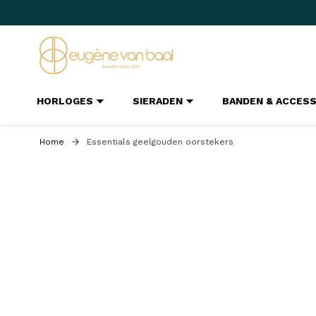
Ga naar de inhoud
HORLOGES
SIERADEN
BANDEN & ACCES
Home
Essentials geelgouden oorstekers