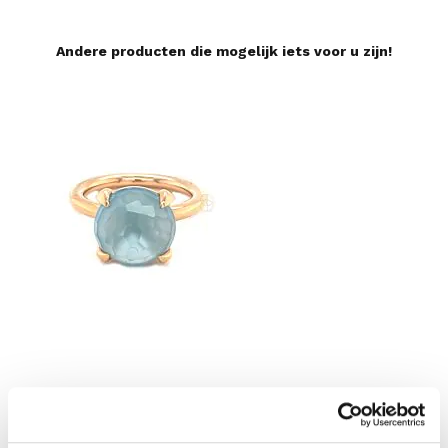
Andere producten die mogelijk iets voor u zijn!
Catch Ring met Blauwe Topaas
Mir