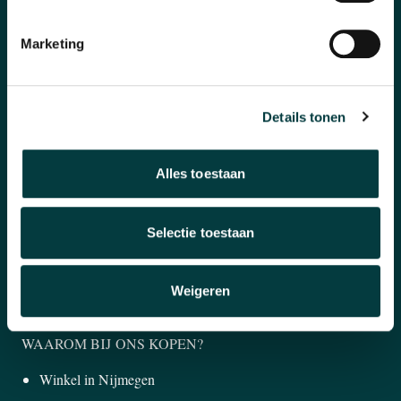
Marketing
CATEGORIEËN
Horloges
Details tonen
Banden en accessoires
Sieraden
Alles toestaan
Pre-Owned
Selectie toestaan
Nieuws
Over ons
Weigeren
WAAROM BIJ ONS KOPEN?
Winkel in Nijmegen