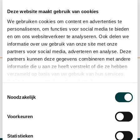
€ 2.250,00
€ 
Deze website maakt gebruik van cookies
We gebruiken cookies om content en advertenties te
personaliseren, om functies voor social media te bieden
en om ons websiteverkeer te analyseren. Ook delen we
informatie over uw gebruik van onze site met onze
partners voor social media, adverteren en analyse. Deze
partners kunnen deze gegevens combineren met andere
informatie die u aan ze heeft verstrekt of die ze hebben
verzameld op basis van uw gebruik van hun services.
Bekijk hier ons volledige
privacybeleid
.
WINKEL IN NIJMEGEN
OFFICIEEL VERKOOPPUNT
Toestemmingsselectie
Noodzakelijk
Voorkeuren
SNELLE REACTIE
INRUILEN HORLOGE
Statistieken