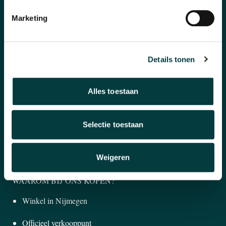
CATEGORIEËN
Marketing
Horloges
Banden en accessoires
Details tonen
Sieraden
Alles toestaan
Pre-Owned
Nieuws
Selectie toestaan
Over ons
Weigeren
WAAROM BIJ ONS KOPEN?
Winkel in Nijmegen
Officieel verkooppunt