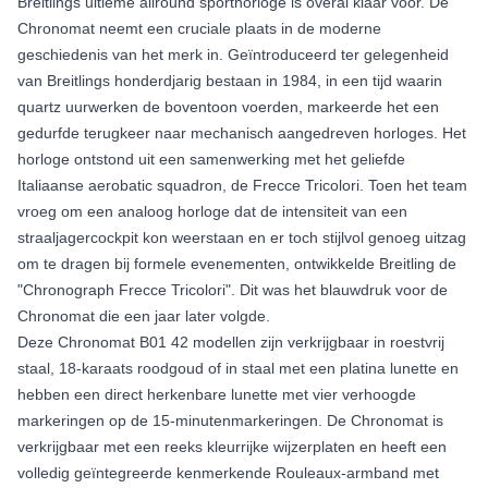
Breitlings ultieme allround sporthorloge is overal klaar voor. De
Chronomat neemt een cruciale plaats in de moderne
geschiedenis van het merk in. Geïntroduceerd ter gelegenheid
van Breitlings honderdjarig bestaan ​​in 1984, in een tijd waarin
quartz uurwerken de boventoon voerden, markeerde het een
gedurfde terugkeer naar mechanisch aangedreven horloges. Het
horloge ontstond uit een samenwerking met het geliefde
Italiaanse aerobatic squadron, de Frecce Tricolori. Toen het team
vroeg om een ​​analoog horloge dat de intensiteit van een
straaljagercockpit kon weerstaan ​​en er toch stijlvol genoeg uitzag
om te dragen bij formele evenementen, ontwikkelde Breitling de
"Chronograph Frecce Tricolori". Dit was het blauwdruk voor de
Chronomat die een jaar later volgde.
Deze Chronomat B01 42 modellen zijn verkrijgbaar in roestvrij
staal, 18-karaats roodgoud of in staal met een platina lunette en
hebben een direct herkenbare lunette met vier verhoogde
markeringen op de 15-minutenmarkeringen. De Chronomat is
verkrijgbaar met een reeks kleurrijke wijzerplaten en heeft een
volledig geïntegreerde kenmerkende Rouleaux-armband met