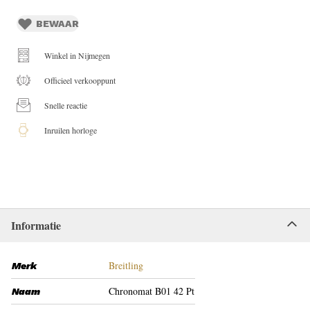
BEWAAR
Winkel in Nijmegen
Officieel verkooppunt
Snelle reactie
Inruilen horloge
Informatie
Breitling
Merk
Chronomat B01 42 Pt
Naam