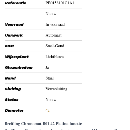
PB0158101C1A1
Referentie
Nieuw
In voorraad
Voorraad
Automaat
Uurwerk
Staal-Goud
Kast
Lichtblauw
Wijzerplaat
Ja
Glazenbodem
Staal
Band
Vouwsluiting
Sluiting
Nieuw
Status
42
Diameter
Breitling Chronomat B01 42 Platina lunette