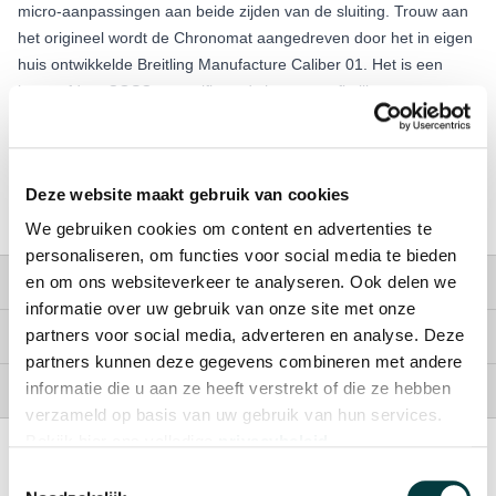
micro-aanpassingen aan beide zijden van de sluiting. Trouw aan
het origineel wordt de Chronomat aangedreven door het in eigen
huis ontwikkelde Breitling Manufacture Caliber 01. Het is een
beproefd en COSC-gecertificeerd chronograafkaliber met een
datumweergave op 6 uur en een gangreserve van 70 uur. De
kast is waterdicht tot 200 meter, waardoor het horloge geschikt is
voor elke omgeving.
Deze website maakt gebruik van cookies
Wij hebben altijd een ruim aanbod in onze winkel te Nijmegen, dus u
kunt veel horloges passen en bespreken met onze horloge experts.
We gebruiken cookies om content en advertenties te
personaliseren, om functies voor social media te bieden
Garantie
en om ons websiteverkeer te analyseren. Ook delen we
informatie over uw gebruik van onze site met onze
Levering
partners voor social media, adverteren en analyse. Deze
partners kunnen deze gegevens combineren met andere
Betaling
informatie die u aan ze heeft verstrekt of die ze hebben
verzameld op basis van uw gebruik van hun services.
Bekijk hier ons volledige
privacybeleid
.
Toestemmingsselectie