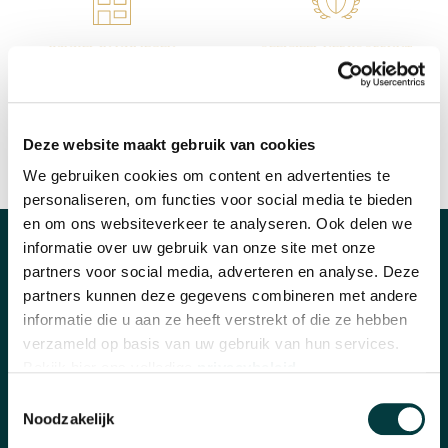
WINKEL IN NIJMEGEN
OFFICIEEL VERKOOPPUNT
Deze website maakt gebruik van cookies
We gebruiken cookies om content en advertenties te
SNELLE REACTIE
INRUILEN HORLOGE
personaliseren, om functies voor social media te bieden
en om ons websiteverkeer te analyseren. Ook delen we
informatie over uw gebruik van onze site met onze
CATEGORIEËN
partners voor social media, adverteren en analyse. Deze
partners kunnen deze gegevens combineren met andere
Horloges
informatie die u aan ze heeft verstrekt of die ze hebben
verzameld op basis van uw gebruik van hun services.
Banden en accessoires
Bekijk hier ons volledige
privacybeleid
.
Sieraden
Toestemmingsselectie
Noodzakelijk
Pre-Owned