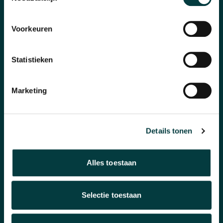
Pre-Owned
Voorkeuren
Nieuws
Statistieken
Over ons
Marketing
WAAROM BIJ ONS KOPEN?
Winkel in Nijmegen
Details tonen
Officieel verkooppunt
Alles toestaan
Snelle reactie
Inruilen horloge
Selectie toestaan