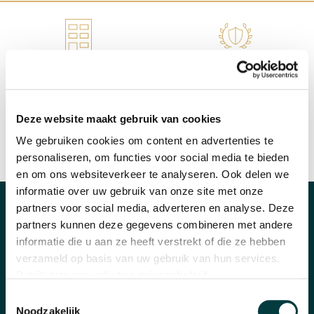
WINKEL IN NIJMEGEN
OFFICIEEL VERKOOPPUNT
Deze website maakt gebruik van cookies
We gebruiken cookies om content en advertenties te
personaliseren, om functies voor social media te bieden
SNELLE REACTIE
INRUILEN HORLOGE
en om ons websiteverkeer te analyseren. Ook delen we
informatie over uw gebruik van onze site met onze
partners voor social media, adverteren en analyse. Deze
CATEGORIEËN
partners kunnen deze gegevens combineren met andere
informatie die u aan ze heeft verstrekt of die ze hebben
Horloges
verzameld op basis van uw gebruik van hun services.
Bekijk hier ons volledige
privacybeleid
.
Banden en accessoires
Toestemmingsselectie
Sieraden
Noodzakelijk