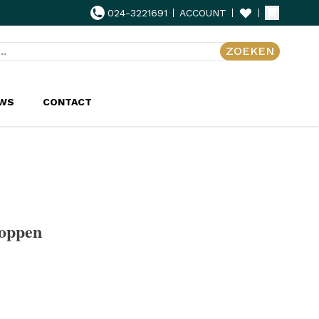
024-3221691
ACCOUNT
ZOEKEN
UWS
CONTACT
noppen