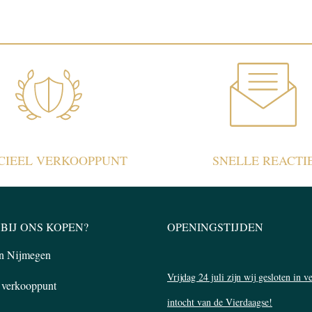
ICIEEL VERKOOPPUNT
SNELLE REACTI
BIJ ONS KOPEN?
OPENINGSTIJDEN
in Nijmegen
Vrijdag 24 juli zijn wij gesloten in 
l verkooppunt
intocht van de Vierdaagse!