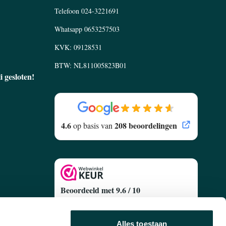
Telefoon
024-3221691
Whatsapp
0653257503
KVK: 09128531
BTW: NL811005823B01
li gesloten!
4.6
208 beoordelingen
op basis van
Beoordeeld met 9.6 / 10
Gebaseerd op
627 Klantenreviews
egen
Alles toestaan