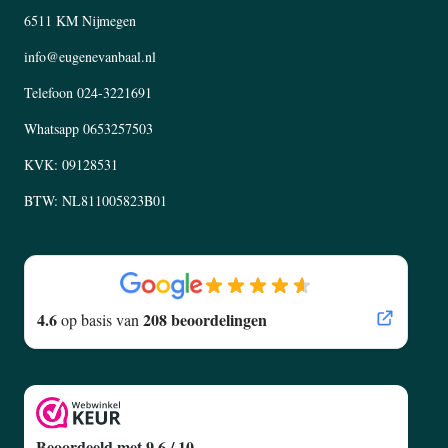
6511 KM Nijmegen
info@eugenevanbaal.nl
Telefoon
024-3221691
Whatsapp
0653257503
KVK: 09128531
BTW: NL811005823B01
4.6
208 beoordelingen
op basis van
Beoordeeld met 9.6 / 10