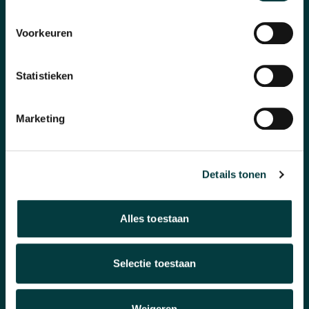
Pre-Owned
Voorkeuren
Nieuws
Over ons
Statistieken
Marketing
WAAROM BIJ ONS KOPEN?
Winkel in Nijmegen
Details tonen
Officieel verkooppunt
Snelle reactie
Alles toestaan
Inruilen horloge
Selectie toestaan
KLANTENSERVICE
Weigeren