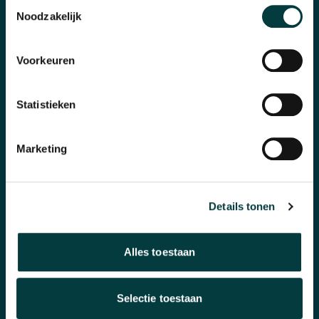
Toestemmingsselectie
Banden en accessoires
Noodzakelijk
Sieraden
Voorkeuren
Pre-Owned
Nieuws
Statistieken
Over ons
Marketing
WAAROM BIJ ONS KOPEN?
Details tonen
Winkel in Nijmegen
Officieel verkooppunt
Alles toestaan
Snelle reactie
Selectie toestaan
Inruilen horloge