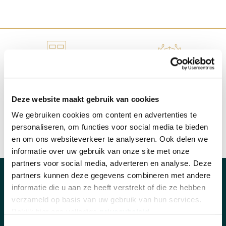
WINKEL IN NIJMEGEN
OFFICIEEL VERKOOPPUNT
Deze website maakt gebruik van cookies
We gebruiken cookies om content en advertenties te
personaliseren, om functies voor social media te bieden
en om ons websiteverkeer te analyseren. Ook delen we
SNELLE REACTIE
INRUILEN HORLOGE
informatie over uw gebruik van onze site met onze
partners voor social media, adverteren en analyse. Deze
partners kunnen deze gegevens combineren met andere
CATEGORIEËN
informatie die u aan ze heeft verstrekt of die ze hebben
verzameld op basis van uw gebruik van hun services.
Horloges
Bekijk hier ons volledige
privacybeleid
.