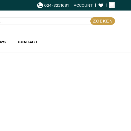
024-3221691
ACCOUNT
ZOEKEN
UWS
CONTACT