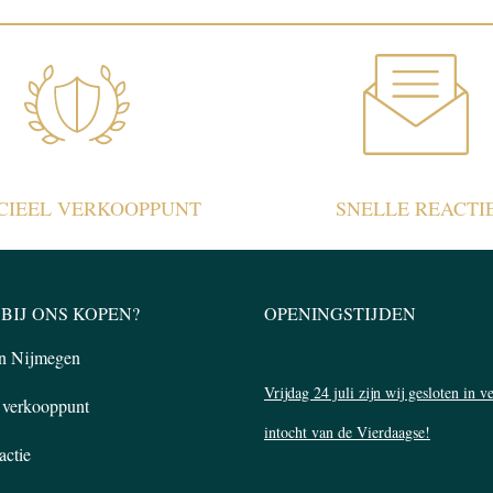
ICIEEL VERKOOPPUNT
SNELLE REACTI
BIJ ONS KOPEN?
OPENINGSTIJDEN
in Nijmegen
Vrijdag 24 juli zijn wij gesloten in 
l verkooppunt
intocht van de Vierdaagse!
actie