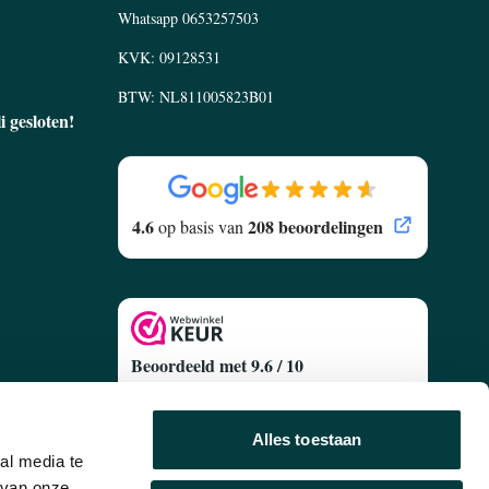
Whatsapp
0653257503
KVK: 09128531
BTW: NL811005823B01
li gesloten!
4.6
208 beoordelingen
op basis van
Beoordeeld met 9.6 / 10
Gebaseerd op
629 Klantenreviews
egen
Alles toestaan
al media te
 van onze