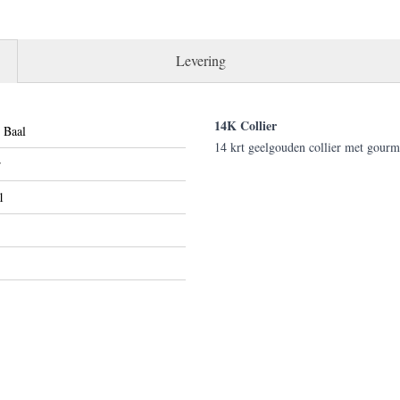
Levering
14K Collier
 Baal
14 krt geelgouden collier met gourm
r
1