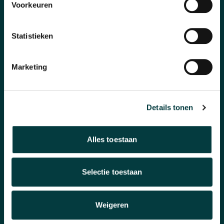
Voorkeuren
Over ons
Statistieken
WAAROM BIJ ONS KOPEN?
Marketing
Winkel in Nijmegen
Officieel verkooppunt
Details tonen
Snelle reactie
Inruilen horloge
Alles toestaan
Selectie toestaan
KLANTENSERVICE
Betalen & Bezorgen
Weigeren
Garantie & Retourneren