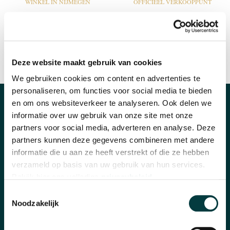
WINKEL IN NIJMEGEN
OFFICIEEL VERKOOPPUNT
Deze website maakt gebruik van cookies
SNELLE REACTIE
INRUILEN HORLOGE
We gebruiken cookies om content en advertenties te
personaliseren, om functies voor social media te bieden
en om ons websiteverkeer te analyseren. Ook delen we
CATEGORIEËN
informatie over uw gebruik van onze site met onze
partners voor social media, adverteren en analyse. Deze
Horloges
partners kunnen deze gegevens combineren met andere
informatie die u aan ze heeft verstrekt of die ze hebben
Banden en accessoires
verzameld op basis van uw gebruik van hun services.
Bekijk hier ons volledige
privacybeleid
.
Sieraden
Toestemmingsselectie
Pre-Owned
Noodzakelijk
Nieuws